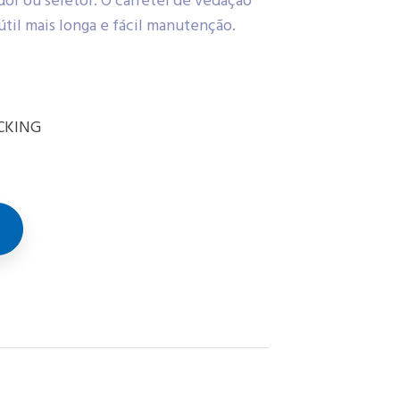
dor ou seletor. O carretel de vedação
 útil mais longa e fácil manutenção.
CKING