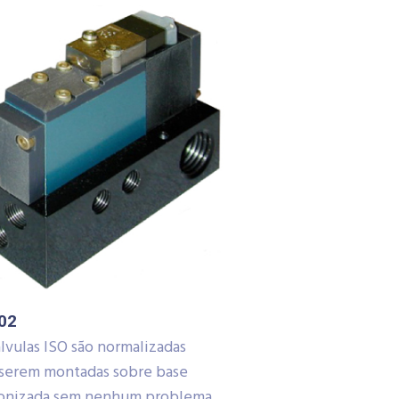
02
lvulas ISO são normalizadas
 serem montadas sobre base
onizada sem nenhum problema