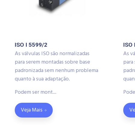
ISO I 5599/2
ISO 
As válvulas ISO são normalizadas
As vá
para serem montadas sobre base
para
padronizada sem nenhum problema
padr
quanto à sua adaptação.
quan
Podem ser mont...
Pode
Veja Mais
Ve