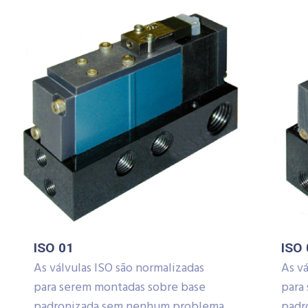
ISO 01
ISO 
As válvulas ISO são normalizadas
As vá
para serem montadas sobre base
para
padronizada sem nenhum problema
padr