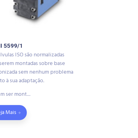
II 5599/1
lvulas ISO são normalizadas
 serem montadas sobre base
onizada sem nenhum problema
to à sua adaptação.
m ser mont...
ja Mais