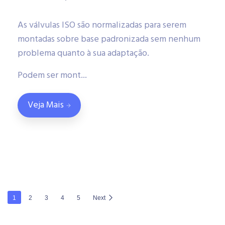
As válvulas ISO são normalizadas para serem
montadas sobre base padronizada sem nenhum
problema quanto à sua adaptação.
Podem ser mont...
Veja Mais
1
2
3
4
5
Next