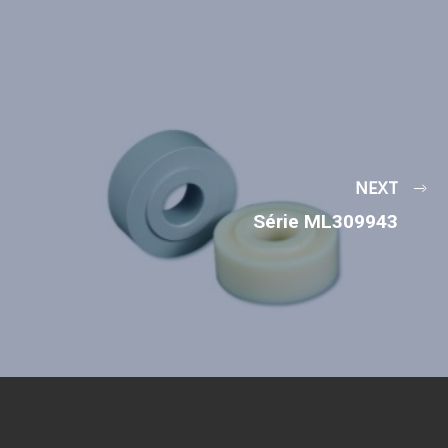
NEXT
Série ML309943