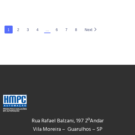
1
2
3
4
…
6
7
8
Next
Rua Rafael Balzani, 197 2ºAndar
Vila Moreira – Guarulhos – SP