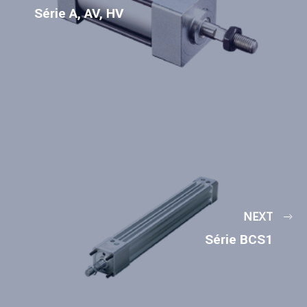
Série A, AV, HV
NEXT
Série BCS1