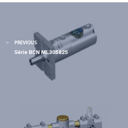
PREVIOUS
Série BCN ML305825