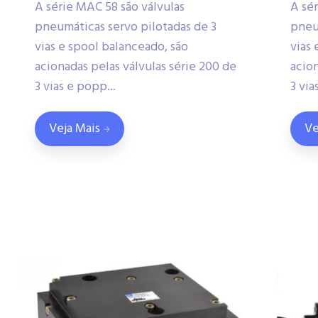
A série MAC 58 são válvulas
A sé
pneumáticas servo pilotadas de 3
pneu
vias e spool balanceado, são
vias 
acionadas pelas válvulas série 200 de
acion
3 vias e popp...
3 via
Veja Mais
Ve