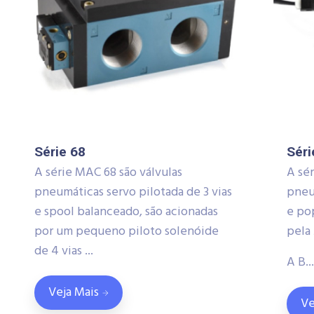
Série 68
Séri
A série MAC 68 são válvulas
A sé
pneumáticas servo pilotada de 3 vias
pneu
e spool balanceado, são acionadas
e po
por um pequeno piloto solenóide
pela
de 4 vias ...
A B...
Veja Mais
Ve