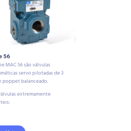
e 56
rie MAC 56 são válvulas
máticas servo pilotadas de 3
 e poppet balanceado.
válvulas extremamente
teis: