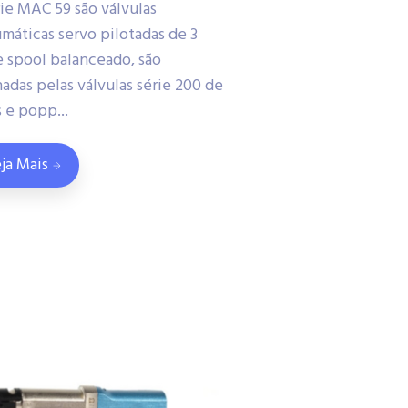
rie MAC 59 são válvulas
máticas servo pilotadas de 3
e spool balanceado, são
adas pelas válvulas série 200 de
s e popp...
ja Mais