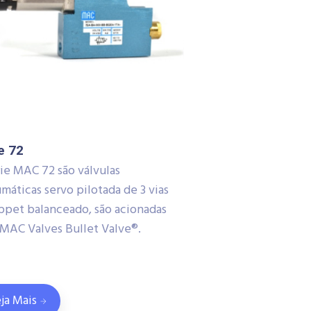
e 72
rie MAC 72 são válvulas
máticas servo pilotada de 3 vias
ppet balanceado, são acionadas
 MAC Valves Bullet Valve®.
ja Mais