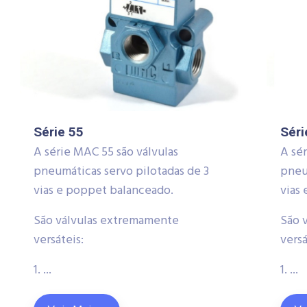
Série 55
Séri
A série MAC 55 são válvulas
A sé
pneumáticas servo pilotadas de 3
pneu
vias e poppet balanceado.
vias
São válvulas extremamente
São 
versáteis:
versá
1. ...
1. ...