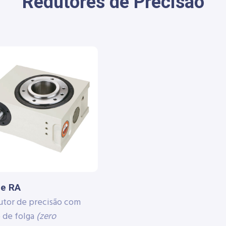
Redutores de Precisão
ie RA
tor de precisão com
 de folga
(zero