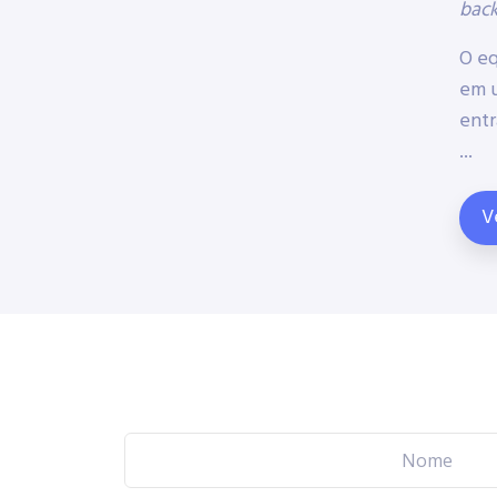
back
O e
em u
entr
...
V