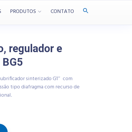
S
PRODUTOS
CONTATO
o, regulador e
– BG5
 lubrificador sinterizado G1″ com
essão tipo diafragma com recurso de
ional.