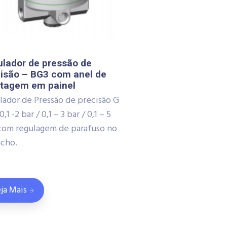
lador de pressão de
isão – BG3 com anel de
tagem em painel
lador de Pressão de precisão G
0,1 -2 bar / 0,1 – 3 bar / 0,1 – 5
 com regulagem de parafuso no
ucho.
ja Mais