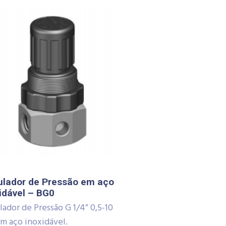
ulador de Pressão em aço
idável – BG0
ador de Pressão G 1/4” 0,5-10
em aço inoxidável.