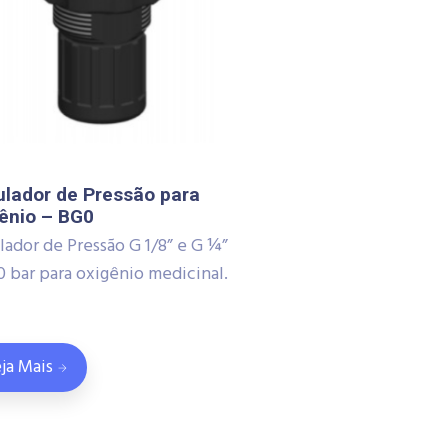
lador de Pressão para
ênio – BG0
lador de Pressão G 1/8” e G ¼”
0 bar para oxigênio medicinal.
ja Mais