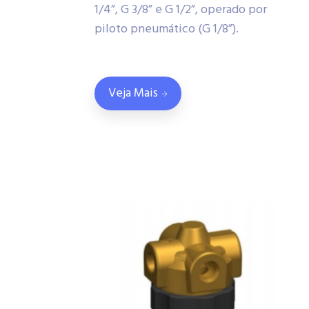
1/4”, G 3/8” e G 1/2”, operado por
piloto pneumático (G 1/8”).
Veja Mais