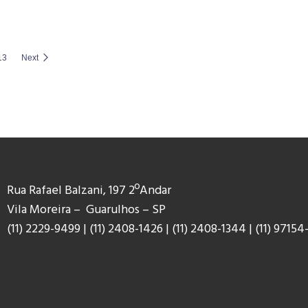
13
Next
Rua Rafael Balzani, 197 2ºAndar
Vila Moreira – Guarulhos – SP
(11) 2229-9499
|
(11) 2408-1426
|
(11) 2408-1344
|
(11) 9
7154